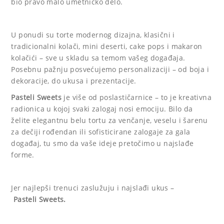
bio pravo malo umetničko delo.
U ponudi su torte modernog dizajna, klasični i
tradicionalni kolači, mini deserti, cake pops i makaron
kolačići – sve u skladu sa temom vašeg događaja.
Posebnu pažnju posvećujemo personalizaciji – od boja i
dekoracije, do ukusa i prezentacije.
Pasteli Sweets
je više od poslastičarnice – to je kreativna
radionica u kojoj svaki zalogaj nosi emociju. Bilo da
želite elegantnu belu tortu za venčanje, veselu i šarenu
za dečiji rođendan ili sofisticirane zalogaje za gala
događaj, tu smo da vaše ideje pretočimo u najslađe
forme.
Jer najlepši trenuci zaslužuju i najslađi ukus –
Pasteli Sweets.