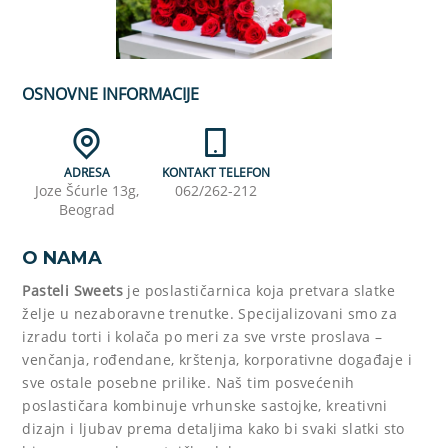
OSNOVNE INFORMACIJE
ADRESA
KONTAKT TELEFON
Joze Šćurle 13g,
062/262-212
Beograd
O NAMA
Pasteli Sweets
je poslastičarnica koja pretvara slatke
želje u nezaboravne trenutke. Specijalizovani smo za
izradu torti i kolača po meri za sve vrste proslava –
venčanja, rođendane, krštenja, korporativne događaje i
sve ostale posebne prilike. Naš tim posvećenih
poslastičara kombinuje vrhunske sastojke, kreativni
dizajn i ljubav prema detaljima kako bi svaki slatki sto