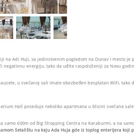
aciji na Adi Huji, sa jedinstvenim pogledom na Dunav i mesto je 
ači negativnu energiju, tako da uđite raspoloženiji za Novu godi
auzete, u svečanoj sali imate obezbeđen besplatan WiFi, tako 
rium Hall poseduje nekoliko apartmana u blizini svečane sal
na samo 600m od Big Shopping Centra na Karaburmi, a na samo 4
amom šetalištu na keju Ada Huja gde iz toplog enterijera koji 