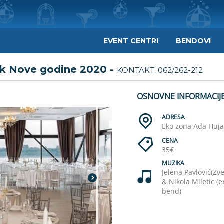
EVENT CENTRI
BENDOVI
ek Nove godine 2020 -
KONTAKT:
062/262-212
OSNOVNE INFORMACIJ
ADRESA
Eko zona Ada Huja
CENA
35€
MUZIKA
Jelena Pavlović(Z
& Nikola Miletic (
bend)