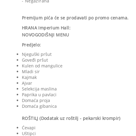
- Negazirana
Premijum pića će se prodavati po promo cenama.
HRANA Imperium Hall:
NOVOGODIŠNJI MENU
Predjelo:
Njeguški pršut
Goveđi pršut
Kulen od mangulice
Mladi sir
Kajmak
Ajvar
Selekcija maslina
Paprika u pavlaci
Domaća proja
Domaća gibanica
ROŠTILJ (Dodatak uz roštilj - pekarski krompir)
Ćevapi
Uštipci