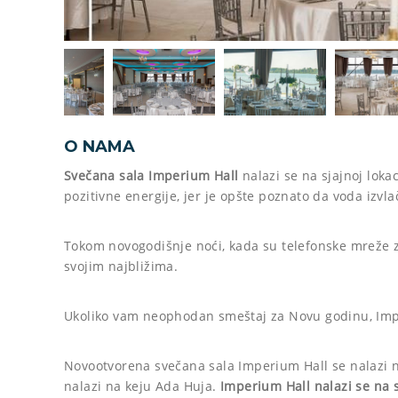
O NAMA
Svečana sala Imperium Hall
nalazi se na sjajnoj lok
pozitivne energije, jer je opšte poznato da voda izvl
Tokom novogodišnje noći, kada su telefonske mreže z
svojim najbližima.
Ukoliko vam neophodan smeštaj za Novu godinu, Impe
Novootvorena svečana sala Imperium Hall se nalazi 
nalazi na keju Ada Huja.
Imperium Hall nalazi se na s