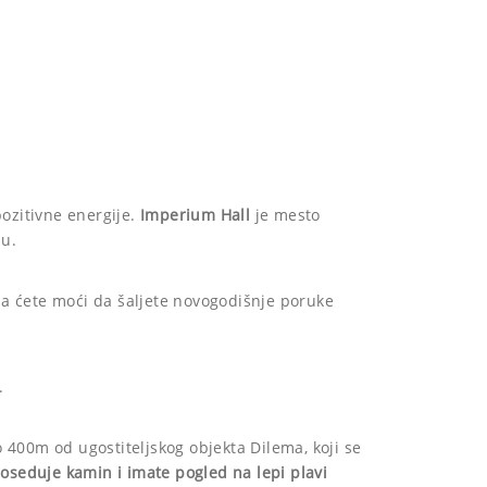
pozitivne energije.
Imperium Hall
je mesto
nu.
da ćete moći da šaljete novogodišnje poruke
e.
00m od ugostiteljskog objekta Dilema, koji se
poseduje kamin i imate pogled na lepi plavi