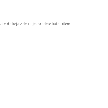
ite do keja Ade Huje, prođete kafe Dilemu i