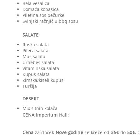
Bela vešalica
Domaća kobasica
Piletina sos pečurke
Svinjski ražnjić u bbq sosu
SALATE
Ruska salata
Pileća salata
Mus salata
Urnebes salata
Vitaminska salata
Kupus salata
Zimska/kiseli kupus
Turšija
DESERT
Mix sitnih kolača
CENA Imperium Hall:
Cena
za doček
Nove godine
se kreće od
35€
do
50€
,
c