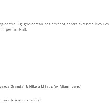
 centra Big, gde odmah posle tržnog centra skrenete levo i voz
u Imperium Hall.
Zvezde Granda) & Nikola Miletic (ex Miami bend)
 pića tokom cele večeri.