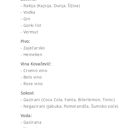
- Rakija (Kajsija, Dunja, Šljiva)
- Vodka
- Gin
- Gorki list
- Vermut
Pivo:
- Zaječarsko
- Heineken
Vina Kovačević:
- Crveno vino
- Belo vino
- Rose vino
Sokovi:
- Gazirani (Coca Cola, Fanta, Biterlemon, Tonic)
- Negazirani (Jabuka, Pomorandža, Šumsko voće)
Voda:
- Gazirana