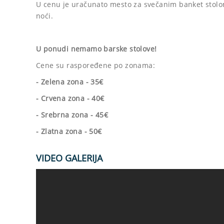
U cenu je uračunato mesto za svečanim banket stolo
noći.
U ponudi nemamo barske stolove!
Cene su raspoređene po zonama:
- Zelena zona - 35€
- Crvena zona - 40€
- Srebrna zona - 45€
- Zlatna zona - 50€
VIDEO GALERIJA