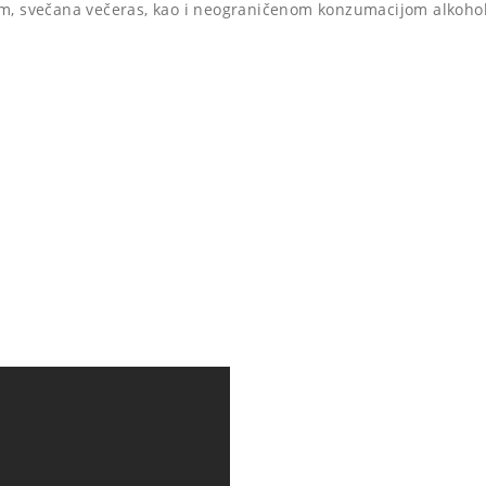
m, svečana večeras, kao i neograničenom konzumacijom alkohol