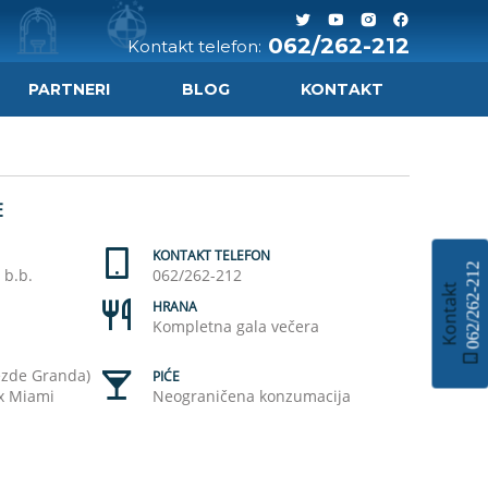
062/262-212
Kontakt telefon:
PARTNERI
BLOG
KONTAKT
E
KONTAKT TELEFON
062/262-212
 b.b.
062/262-212
Kontakt
HRANA
Kompletna gala večera
vezde Granda)
PIĆE
ex Miami
Neograničena konzumacija