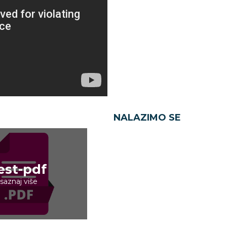
NALAZIMO SE
est-pdf
saznaj više