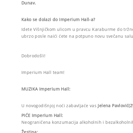
Dunav.
Kako se dolazi do Imperium Hall-a?
Idete Višnjičkom ulicom u pravcu Karaburme do tržnog
ubrzo posle naići ćete na potpuno novu svečanu sal
Dobrodošli!
Imperium Hall team!
MUZIKA Imperium Hall:
U novogodišnjoj noći zabavljaće vas
Jelena Pavlović(
PIĆE Imperium Hall:
Neograničena konzumacija alkoholnih i bezalkoholnih
Žestina: