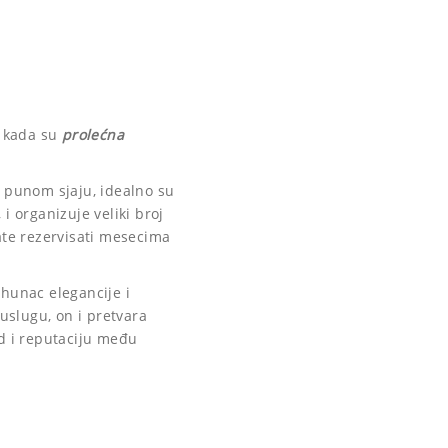
u kada su
prolećna
 u punom sjaju, idealno su
i organizuje veliki broj
ate rezervisati mesecima
hunac elegancije i
uslugu, on i pretvara
ed i reputaciju među