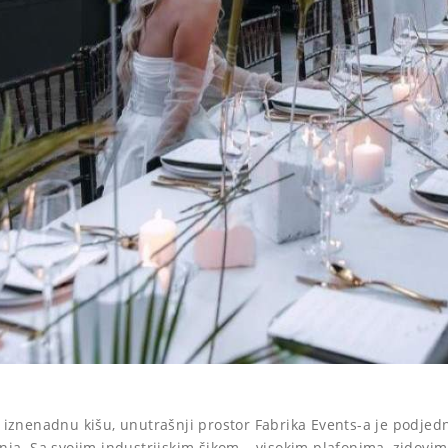
iznenadnu kišu, unutrašnji prostor Fabrika Events-a je podjed
ja. Sa svojim industrijskim šikom – visokim plafonima, zidovima