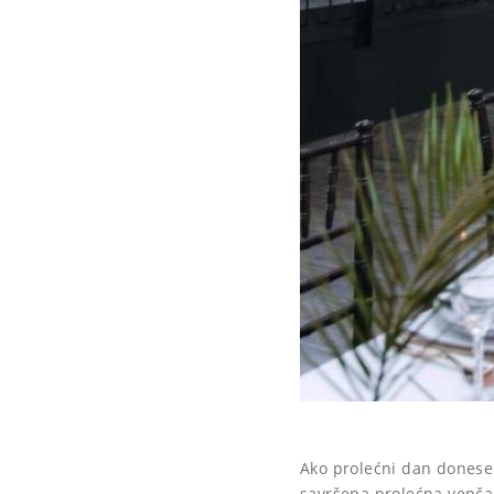
Ako prolećni dan donese 
savršena prolećna venčan