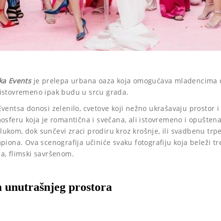
ka Events
je prelepa urbana oaza koja omogućava mladencima d
 istovremeno ipak budu u srcu grada.
Eventsa donosi zelenilo, cvetove koji nežno ukrašavaju prostor i
osferu koja je romantična i svečana, ali istovremeno i opuštena
ukom, dok sunčevi zraci prodiru kroz krošnje, ili svadbenu tr
piona. Ova scenografija učiniće svaku fotografiju koja beleži tr
a, flimski savršenom.
m unutrašnjeg prostora