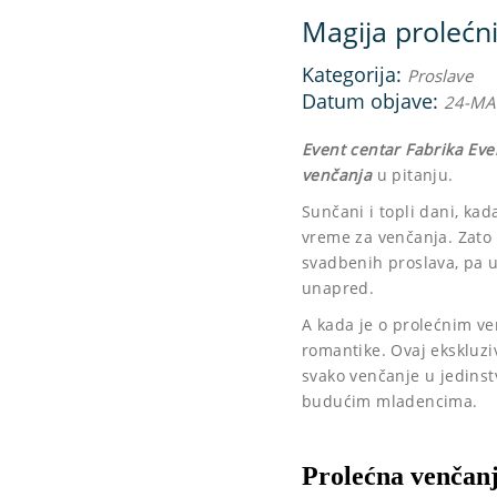
Magija prolećn
Kategorija:
Proslave
Datum objave:
24-MA
Event centar Fabrika Eve
venčanja
u pitanju.
Sunčani i topli dani, kad
vreme za venčanja. Zato s
svadbenih proslava, pa u
unapred.
A kada je o prolećnim v
romantike. Ovaj ekskluziv
svako venčanje u jedinst
budućim mladencima.
Prolećna venčanj