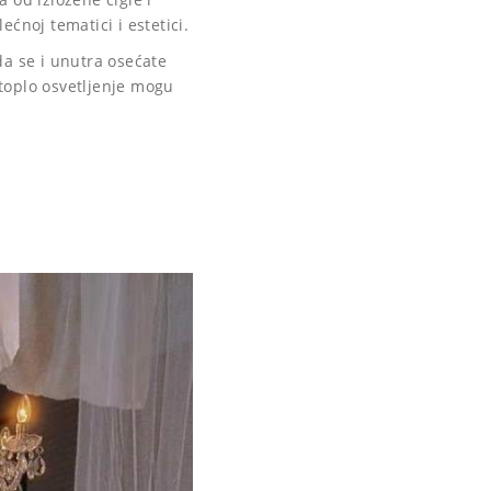
ćnoj tematici i estetici.
da se i unutra osećate
toplo osvetljenje mogu