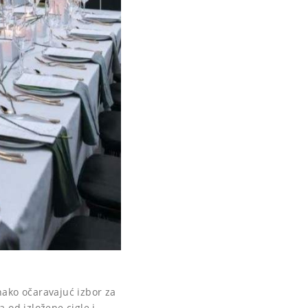
nako očaravajuć izbor za
 od izložene cigle i