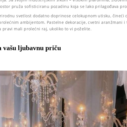
stor pruža sofisticiranu pozadinu koja se lako prilagođava prole
prirodnu svetlost dodatno doprinose celokupnom utisku, čineći 
rolećnim ambijentom. Pastelne dekoracije, cvetni aranžmani i 
 pravi mali prolećni raj, ukoliko to vi poželite.
a vašu ljubavnu priču