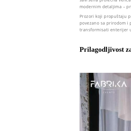
modernim detaljima – pro
Prozori koji propuštaju 
povezano sa prirodom i p
transformisati enterijer u
Prilagodljivost z