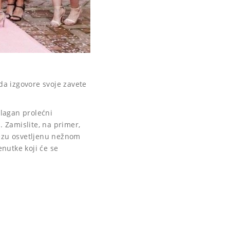
a izgovore svoje zavete
 lagan prolećni
. Zamislite, na primer,
pezu osvetljenu nežnom
enutke koji će se