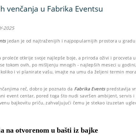
ih venčanja u Fabrika Eventsu
Y-2025
nts
jedan je od najtraženijih i najpopularnijih prostora u grad
a proleće otkrije svoje najlepše boje, a priroda oživi i procveta
e tokom ovih, po mišljenju mnogih - najlepših meseci u godini, 
koliko i vi planirate vašu, imajte na umu da željeni termin mor
enčanjima reč, dobro je poznato da
Fabrika Events
predstavlja vr
ni event centar, pored toga što nudi savršen ambijent, servis i 
venu bajkovitu priču, zahvaljujući čemu je stekao izuzetan ugl
a na otvorenom u bašti iz bajke