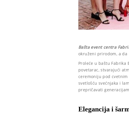
Bašta event centra Fabri
okruženi prirodom, a da
Proleće u baštu Fabrika 
povetarac, stvarajući atm
ceremoniju pod cvetnim l
svetlošću svećnjaka i lam
prepričavati generacijam
Elegancija i šar