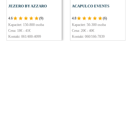
JEZERO BY AZZARO
ACAPULCO EVENTS
4.6
(9)
4.8
(6)
Kapacitet:
150-800 osoba
Kapacitet:
50-300 osoba
Cena: 18€ - 41€
Cena: 20€ - 40€
Kontakt:
061/400-4099
Kontakt:
060/166-7839