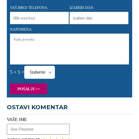
VAŠ BROJ TELEFONA
IZABERI DAN
NAPOMENA
5 + 5 =
Izaberite
POŠALJI >>
OSTAVI KOMENTAR
VAŠE IME