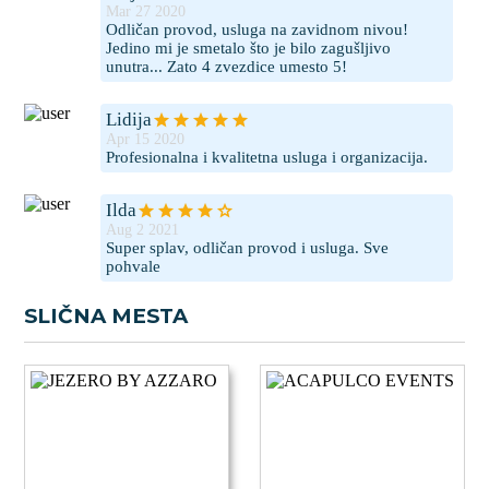
Mar 27 2020
Odličan provod, usluga na zavidnom nivou!
Jedino mi je smetalo što je bilo zagušljivo
unutra... Zato 4 zvezdice umesto 5!
Lidija
Apr 15 2020
Profesionalna i kvalitetna usluga i organizacija.
Ilda
Aug 2 2021
Super splav, odličan provod i usluga. Sve
pohvale
SLIČNA MESTA