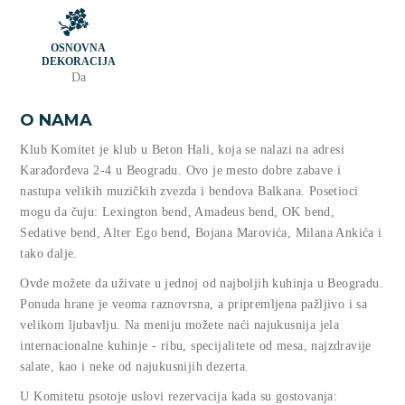
OSNOVNA
DEKORACIJA
Da
O NAMA
Klub Komitet je klub u Beton Hali, koja se nalazi na adresi
Karađorđeva 2-4 u Beogradu. Ovo je mesto dobre zabave i
nastupa velikih muzičkih zvezda i bendova Balkana. Posetioci
mogu da čuju: Lexington bend, Amadeus bend, OK bend,
Sedative bend, Alter Ego bend, Bojana Marovića, Milana Ankića i
tako dalje.
Ovde možete da uživate u jednoj od najboljih kuhinja u Beogradu.
Ponuda hrane je veoma raznovrsna, a pripremljena pažljivo i sa
velikom ljubavlju. Na meniju možete naći najukusnija jela
internacionalne kuhinje - ribu, specijalitete od mesa, najzdravije
salate, kao i neke od najukusnijih dezerta.
U Komitetu psotoje uslovi rezervacija kada su gostovanja: