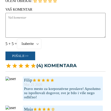
OCENI OBJEKAT:
VAŠ KOMENTAR
5 + 5 =
Izaberite
POŠALJI >>
(4) KOMENTARA
Filip
Mar 21 2020
Pravo mesto za korporativne proslave! Apsolutno
su ispoštovali dogovor, sve je bilo i više nego
odlično!
Maja