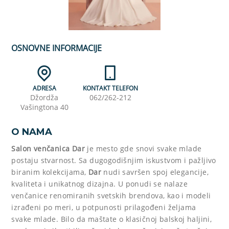
OSNOVNE INFORMACIJE
ADRESA
KONTAKT TELEFON
Džordža
062/262-212
Vašingtona 40
O NAMA
Salon venčanica Dar
je mesto gde snovi svake mlade
postaju stvarnost. Sa dugogodišnjim iskustvom i pažljivo
biranim kolekcijama,
Dar
nudi savršen spoj elegancije,
kvaliteta i unikatnog dizajna. U ponudi se nalaze
venčanice renomiranih svetskih brendova, kao i modeli
izrađeni po meri, u potpunosti prilagođeni željama
svake mlade. Bilo da maštate o klasičnoj balskoj haljini,