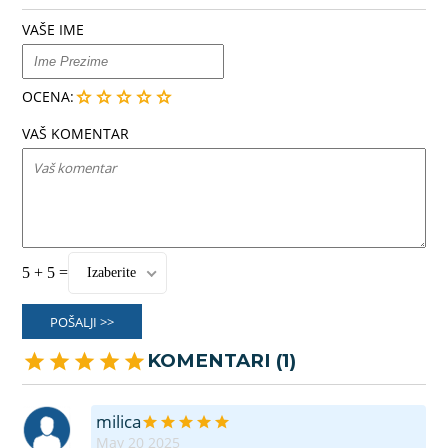
VAŠE IME
OCENA:
VAŠ KOMENTAR
5 + 5 =
Izaberite
POŠALJI >>
KOMENTARI (1)
milica
May 20 2025