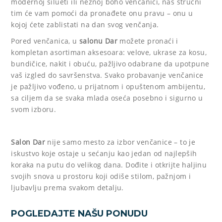
modernoj silueti ili nežnoj boho venčanici, naš stručni
tim će vam pomoći da pronađete onu pravu – onu u
kojoj ćete zablistati na dan svog venčanja.
Pored venčanica, u
salonu Dar
možete pronaći i
kompletan asortiman aksesoara: velove, ukrase za kosu,
bundičice, nakit i obuću, pažljivo odabrane da upotpune
vaš izgled do savršenstva. Svako probavanje venčanice
je pažljivo vođeno, u prijatnom i opuštenom ambijentu,
sa ciljem da se svaka mlada oseća posebno i sigurno u
svom izboru.
Salon Dar
nije samo mesto za izbor venčanice – to je
iskustvo koje ostaje u sećanju kao jedan od najlepših
koraka na putu do velikog dana. Dođite i otkrijte haljinu
svojih snova u prostoru koji odiše stilom, pažnjom i
ljubavlju prema svakom detalju.
POGLEDAJTE NAŠU PONUDU