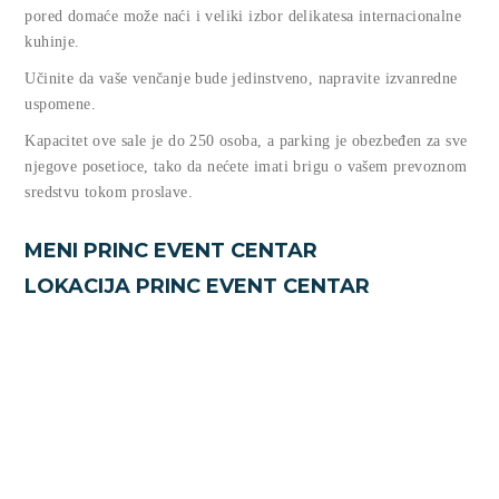
pored domaće može naći i veliki izbor delikatesa internacionalne
kuhinje.
Učinite da vaše venčanje bude jedinstveno, napravite izvanredne
uspomene.
Kapacitet ove sale je do 250 osoba, a parking je obezbeđen za sve
njegove posetioce, tako da nećete imati brigu o vašem prevoznom
sredstvu tokom proslave.
MENI PRINC EVENT CENTAR
LOKACIJA PRINC EVENT CENTAR