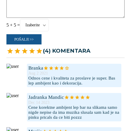
5 + 5 =
Izaberite
POŠALJI >>
(4) KOMENTARA
Branka
Aug 2 2021
Odnos cene i kvaliteta za proslave je super. Bas
lep ambijent kao i dekoracija.
Jadranka Mandic
Dec 14 2023
Cene korektne ambijent lep bar na slikama samo
nigde nepise da ima muzika slusala sam kad je na
pinku pricals da ce biti pozzz