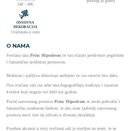
parking za goste)
34€ - 49€
OSNOVNA
DEKORACIJA
Uračunata u cenu
O NAMA
Svečana sala
Princ Hipodrom
će vas očarati predivnim pogledom
i fantastično uređenim prostorom.
Moderan i pažljivo dekorisan ambijent će vas ostaviti bez daha.
Ova svečana sala iza sebe ima dugogodišnju tradiciju i izuzetan
kvalitet koji neguju već duži niz godina.
Pored zatvorenog prostora
Princ Hipodrom
se može pohvaliti i
fantastično uređenom baštom, te ako niste ljubitelj zatvorenog
prostora moći ćete da uživate u divnom okruženju.
Poseban akcenat u ovoj svečanoj sali je stavljen na meni, te se