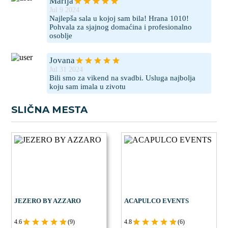
Marija
Jul 9 2024
Najlepša sala u kojoj sam bila! Hrana 1010!
Pohvala za sjajnog domaćina i profesionalno
osoblje
Jovana
Jul 31 2024
Bili smo za vikend na svadbi. Usluga najbolja
koju sam imala u zivotu
SLIČNA MESTA
JEZERO BY AZZARO
ACAPULCO EVENTS
4.6
(9)
4.8
(6)