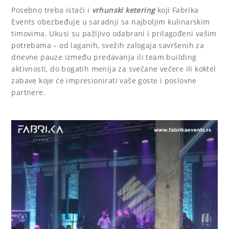
Posebno treba istaći i
vrhunski ketering
koji Fabrika
Events obezbeđuje u saradnji sa najboljim kulinarskim
timovima. Ukusi su pažljivo odabrani i prilagođeni vašim
potrebama – od laganih, svežih zalogaja savršenih za
dnevne pauze između predavanja ili team building
aktivnosti, do bogatih menija za svečane večere ili koktel
zabave koje će impresionirati vaše goste i poslovne
partnere.