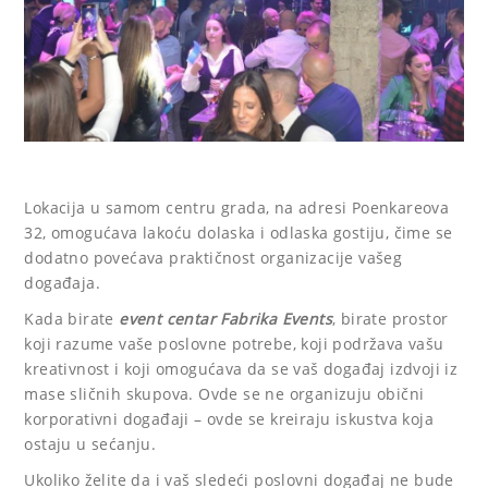
Lokacija u samom centru grada, na adresi Poenkareova
32, omogućava lakoću dolaska i odlaska gostiju, čime se
dodatno povećava praktičnost organizacije vašeg
događaja.
Kada birate
event centar Fabrika Events
, birate prostor
koji razume vaše poslovne potrebe, koji podržava vašu
kreativnost i koji omogućava da se vaš događaj izdvoji iz
mase sličnih skupova. Ovde se ne organizuju obični
korporativni događaji – ovde se kreiraju iskustva koja
ostaju u sećanju.
Ukoliko želite da i vaš sledeći poslovni događaj ne bude