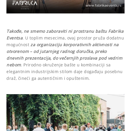
Takođe, ne smemo zaboraviti ni prostranu baštu Fabrika
Eventsa
. U toplim mesecima, ovaj prostor pruža dodatnu
mogućnost
za organizaciju korporativnih aktivnosti na
otvorenom – od jutarnjeg radnog doručka, preko
dnevnih prezentacija, do večernjih proslava pod vedrim
nebom
. Prirodno okruženje bašte u kombinaciji sa
elegantnim industrijskim stilom daje događaju posebnu
draž, čineći ga autentičnim i opuštenim.