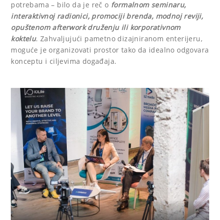
potrebama – bilo da je reč o
formalnom seminaru,
interaktivnoj radionici, promociji brenda, modnoj reviji,
opuštenom afterwork druženju ili korporativnom
koktelu
. Zahvaljujući pametno dizajniranom enterijeru,
moguće je organizovati prostor tako da idealno odgovara
konceptu i ciljevima događaja.