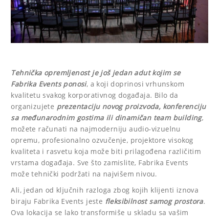
Tehnička opremljenost je još jedan adut kojim se
Fabrika Events ponosi
, a koji doprinosi vrhunskom
kvalitetu svakog korporativnog događaja. Bilo da
organizujete
prezentaciju novog proizvoda, konferenciju
sa međunarodnim gostima ili dinamičan team building
,
možete računati na najmoderniju audio-vizuelnu
opremu, profesionalno ozvučenje, projektore visokog
kvaliteta i rasvetu koja može biti prilagođena različitim
vrstama događaja. Sve što zamislite, Fabrika Events
može tehnički podržati na najvišem nivou.
Ali, jedan od ključnih razloga zbog kojih klijenti iznova
biraju Fabrika Events jeste
fleksibilnost samog prostora
.
Ova lokacija se lako transformiše u skladu sa vašim