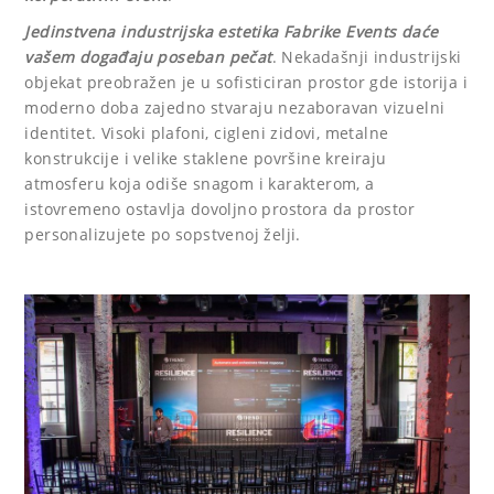
Jedinstvena industrijska estetika Fabrike Events daće
vašem događaju poseban pečat
. Nekadašnji industrijski
objekat preobražen je u sofisticiran prostor gde istorija i
moderno doba zajedno stvaraju nezaboravan vizuelni
identitet. Visoki plafoni, cigleni zidovi, metalne
konstrukcije i velike staklene površine kreiraju
atmosferu koja odiše snagom i karakterom, a
istovremeno ostavlja dovoljno prostora da prostor
personalizujete po sopstvenoj želji.