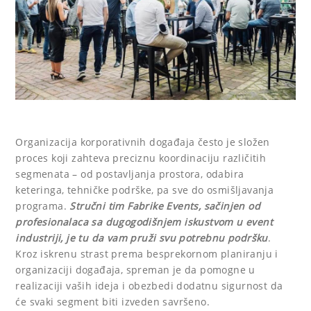
Organizacija korporativnih događaja često je složen
proces koji zahteva preciznu koordinaciju različitih
segmenata – od postavljanja prostora, odabira
keteringa, tehničke podrške, pa sve do osmišljavanja
programa.
Stručni tim Fabrike Events, sačinjen od
profesionalaca sa dugogodišnjem iskustvom u event
industriji, je tu da vam pruži svu potrebnu podršku
.
Kroz iskrenu strast prema besprekornom planiranju i
organizaciji događaja, spreman je da pomogne u
realizaciji vaših ideja i obezbedi dodatnu sigurnost da
će svaki segment biti izveden savršeno.