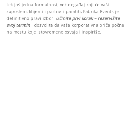
tek još jedna formalnost, već događaj koji će vaši
zaposleni, klijenti i partneri pamtiti, Fabrika Events je
definitivno pravi izbor.
Učinite prvi korak – rezervišite
svoj termin
i dozvolite da vaša korporativna priča počne
na mestu koje istovremeno osvaja i inspiriše.