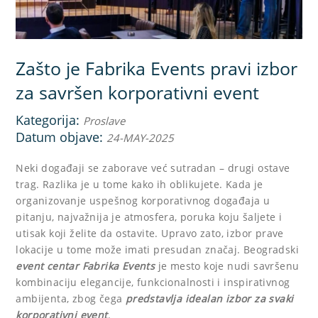
Zašto je Fabrika Events pravi izbor
za savršen korporativni event
Kategorija:
Proslave
Datum objave:
24-MAY-2025
Neki događaji se zaborave već sutradan – drugi ostave
trag. Razlika je u tome kako ih oblikujete. Kada je
organizovanje uspešnog korporativnog događaja u
pitanju, najvažnija je atmosfera, poruka koju šaljete i
utisak koji želite da ostavite. Upravo zato, izbor prave
lokacije u tome može imati presudan značaj. Beogradski
event centar Fabrika Events
je mesto koje nudi savršenu
kombinaciju elegancije, funkcionalnosti i inspirativnog
ambijenta, zbog čega
predstavlja idealan izbor za svaki
korporativni event
.