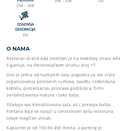
PROSLAVE
30€ - 35€
Da
23€ - 30€
OSNOVNA
DEKORACIJA
Da
O NAMA
Restoran Grand Ada smešten je na makiškoj strani Ade
Ciganlije, na Obrenovačkom drumu broj 17.
Ovo je jedna od najlepših sala, pogodna za sve vrste
organizovanja poslovnih ručkova, svadbi, rođendana,
koktela, prezentacija, proslava godišnjica, firmi,
ov+beležavanja matura i tako dalje.
Očekuje vas klimatizovana sala, ali i prelepa bašta.
Fontana koja se nalazi u centralnom delu restorana
odaje magičan utisak.
Kapacitet je od 150 do 450 mesta, a parking je