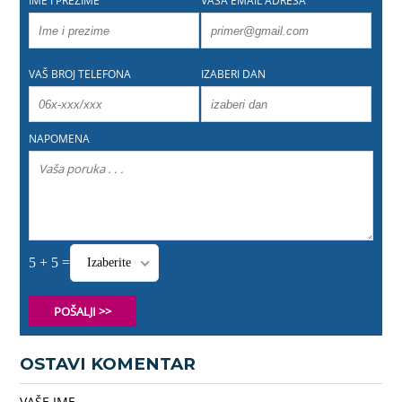
IME I PREZIME
VAŠA EMAIL ADRESA
VAŠ BROJ TELEFONA
IZABERI DAN
NAPOMENA
5 + 5 =
Izaberite
POŠALJI >>
OSTAVI KOMENTAR
VAŠE IME