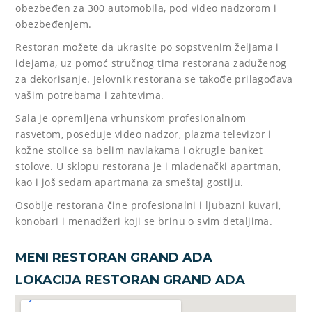
obezbeđen za 300 automobila, pod video nadzorom i
obezbeđenjem.
Restoran možete da ukrasite po sopstvenim željama i
idejama, uz pomoć stručnog tima restorana zaduženog
za dekorisanje. Jelovnik restorana se takođe prilagođava
vašim potrebama i zahtevima.
Sala je opremljena vrhunskom profesionalnom
rasvetom, poseduje video nadzor, plazma televizor i
kožne stolice sa belim navlakama i okrugle banket
stolove. U sklopu restorana je i mladenački apartman,
kao i još sedam apartmana za smeštaj gostiju.
Osoblje restorana čine profesionalni i ljubazni kuvari,
konobari i menadžeri koji se brinu o svim detaljima.
MENI RESTORAN GRAND ADA
LOKACIJA RESTORAN GRAND ADA