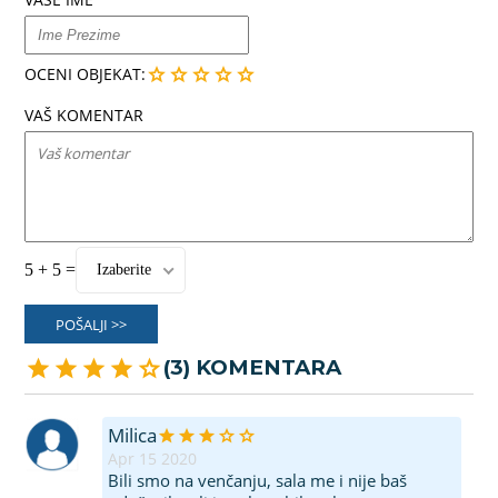
OCENI OBJEKAT:
VAŠ KOMENTAR
5 + 5 =
Izaberite
POŠALJI >>
(3) KOMENTARA
Milica
Apr 15 2020
Bili smo na venčanju, sala me i nije baš