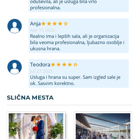
oduševila, ali je usluga bila vrlo
profesionalna.
Anja
Apr 15 2020
Realno ima i lepših sala, ali je organizacija
bila veoma profesionalna, ljubazno osoblje i
ukusna hrana.
Teodora
Jul 27 2021
Usluga i hrana su super. Sam izgled sale je
ok. Sasvim korektno.
SLIČNA MESTA