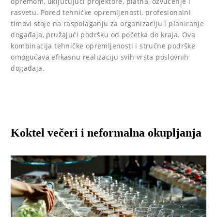
opremom, uključujući projektore, platna, ozvučenje i
rasvetu. Pored tehničke opremljenosti, profesionalni
timovi stoje na raspolaganju za organizaciju i planiranje
događaja, pružajući podršku od početka do kraja. Ova
kombinacija tehničke opremljenosti i stručne podrške
omogućava efikasnu realizaciju svih vrsta poslovnih
događaja.
Koktel večeri i neformalna okupljanja