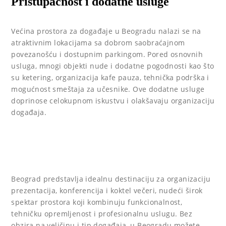
Pristupačnost i dodatne usluge
Većina prostora za događaje u Beogradu nalazi se na
atraktivnim lokacijama sa dobrom saobraćajnom
povezanošću i dostupnim parkingom. Pored osnovnih
usluga, mnogi objekti nude i dodatne pogodnosti kao što
su ketering, organizacija kafe pauza, tehnička podrška i
mogućnost smeštaja za učesnike. Ove dodatne usluge
doprinose celokupnom iskustvu i olakšavaju organizaciju
događaja.
Beograd predstavlja idealnu destinaciju za organizaciju
prezentacija, konferencija i koktel večeri, nudeći širok
spektar prostora koji kombinuju funkcionalnost,
tehničku opremljenost i profesionalnu uslugu. Bez
obzira na veličinu i tip događaja, u Beogradu možete