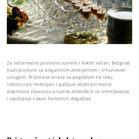
Za neformalne poslovne susrete i koktel večeri, Beograd
nudi prostore sa elegantnim ambijentom i vrhunskom
uslugom. Prostrane terase sa pogledom na reku,
sofisticirani enterijeri i pažljivo odabrani meniji
doprinose stvaranju prijatne atmosfere za umrežavanje
i opuštanje nakon formalnih događaja.