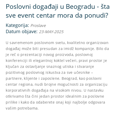
Poslovni događaji u Beogradu - šta
sve event centar mora da ponudi?
Kategorija:
Proslave
Datum objave:
23-MAY-2025
U savremenom poslovnom svetu, kvalitetno organizovan
događaj može biti presudan za imidž kompanije. Bilo da
je reč o prezentaciji novog proizvoda, poslovnoj
konferenciji ili elegantnoj koktel večeri, pravi prostor je
ključan za ostavljanje snaznog utiska i stvaranje
pozitivnog poslovnog iskustva za sve učesnike –
partnere, klijente i zaposlene. Beograd, kao poslovni
centar regiona, nudi brojne mogućnosti za organizaciju
korporativnih događaja na visokom nivou. U nastavku
otkrivamo šta čini jedan prostor idealnim za poslovne
prilike i kako da odaberete onaj koji najbolje odgovara
vašim potrebama.