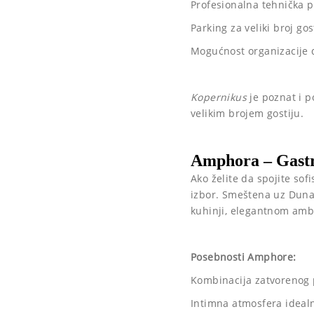
Profesionalna tehnička p
Parking za veliki broj gos
Mogućnost organizacije 
Kopernikus
je poznat i p
velikim brojem gostiju.
Amphora – Gastr
Ako želite da spojite so
izbor. Smeštena uz Dun
kuhinji, elegantnom amb
Posebnosti Amphore:
Kombinacija zatvorenog p
Intimna atmosfera ideal