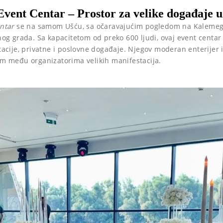
vent Centar – Prostor za velike događaje u
ntar
se na samom Ušću, sa očaravajućim pogledom na Kalemeg
og grada. Sa kapacitetom od preko 600 ljudi, ovaj event centar 
acije, privatne i poslovne događaje. Njegov moderan enterijer i
m među organizatorima velikih manifestacija.