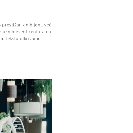
o prestižan ambijent, već
ksuznih event centara na
om tekstu otkrivamo