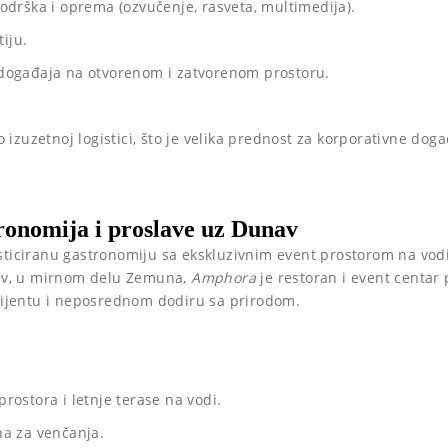
odrška i oprema (ozvučenje, rasveta, multimedija).
tiju.
događaja na otvorenom i zatvorenom prostoru.
o izuzetnoj logistici, što je velika prednost za korporativne dog
onomija i proslave uz Dunav
fisticiranu gastronomiju sa ekskluzivnim event prostorom na vod
av, u mirnom delu Zemuna,
Amphora
je restoran i event centar
ijentu i neposrednom dodiru sa prirodom.
rostora i letnje terase na vodi.
na za venčanja.