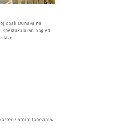
moj obali Dunava na
i spektakularan pogled
oslave.
ostor zlatnim tonovima,