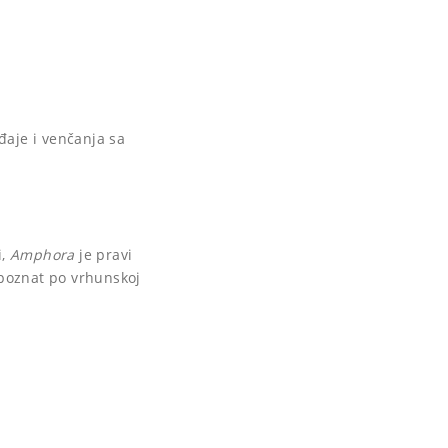
ađaje i venčanja sa
i,
Amphora
je pravi
 poznat po vrhunskoj