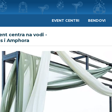
EVENT CENTRI
BENDOVI
ent centra na vodi -
us i Amphora