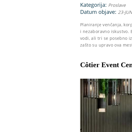
Kategorija:
Proslave
Datum objave:
23-JU
Planiranje venčanja, kor
i nezaboravno iskustvo. 
vodi, ali tri se posebno 
zašto su upravo ova mest
Côtier Event Cen