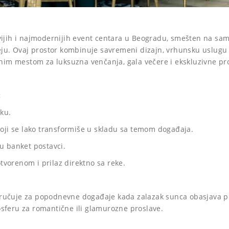
ijih i najmodernijih event centara u Beogradu, smešten na sa
. Ovaj prostor kombinuje savremeni dizajn, vrhunsku uslugu 
alnim mestom za luksuzna venčanja, gala večere i ekskluzivne pr
:
ku.
 koji se lako transformiše u skladu sa temom događaja.
 u banket postavci.
vorenom i prilaz direktno sa reke.
učuje za popodnevne događaje kada zalazak sunca obasjava pr
sferu za romantične ili glamurozne proslave.