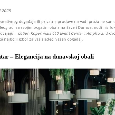
N-2025
porativnog događaja ili privatne proslave na vodi pruža ne sam
Beograd, sa svojim bogatim obalama Save i Dunava, nudi niz lu
izdvajaju –
Côtier, Kopernikus 610 Event Centar i Amphora
. U ov
a najbolji izbor za vaš sledeći važan događaj.
tar – Elegancija na dunavskoj obali