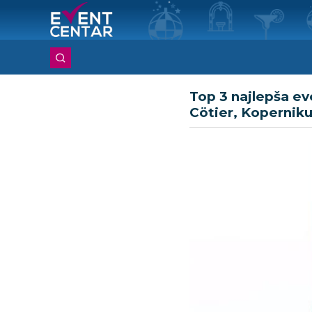
Top 3 najlepša ev
Cötier, Kopernik