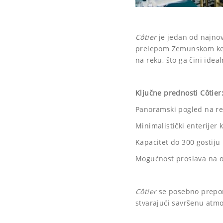
Côtier
je jedan od najnov
prelepom Zemunskom keju
na reku, što ga čini ide
Ključne prednosti
Côtier
Panoramski pogled na re
Minimalistički enterijer
Kapacitet do 300 gostiju
Mogućnost proslava na ot
Côtier
se posebno prepor
stvarajući savršenu atmo